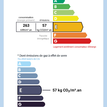
263
57
57 kg CO
/m².an
2