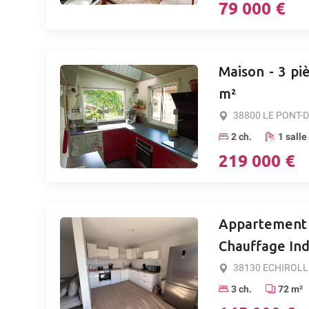
79 000 €
Maison - 3 piè
m²
38800 LE PONT-D
2 ch.
1 salle
219 000 €
Appartement -
Chauffage Ind
38130 ECHIROLL
3 ch.
72 m²