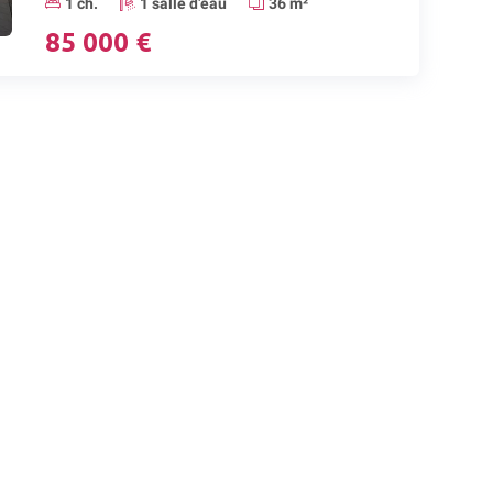
1 ch.
1 salle d’eau
36 m²
85 000 €
Contact