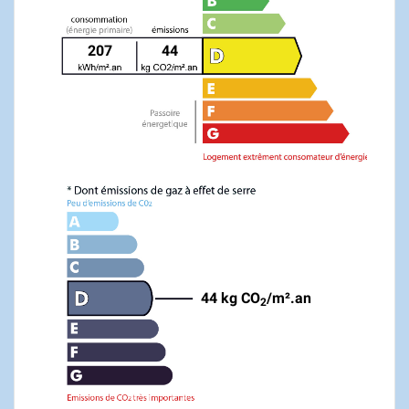
207
44
44 kg CO
/m².an
2