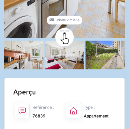
Visite virtuelle
Aperçu
Référence :
Type :
76839
Appartement