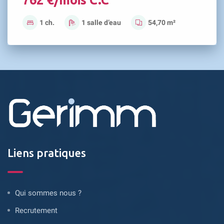
762 €/mois C.C
1 ch.
1 salle d’eau
54,70 m²
Liens pratiques
Qui sommes nous ?
Recrutement